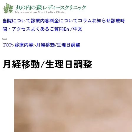
当院について
診療内容
料金について
コラム
お知らせ
診療時
間・アクセス
よくあるご質問
En /中文
TOP
>
診療内容
>
月経移動/生理日調整
月経移動/生理日調整