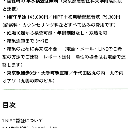
・陽性時の
羊水検査は無料
（東京慈恵会医科大学附属病院
と連携）
・
NIPT単独 143,000円
／NIPT＋初期精密超音波 179,300円
(診察料・カウンセリング料などすべて込みの費用です）
・
妊娠10週
から検査可能・
年齢制限なし
・双胎も可
・結果通知まで
3〜7日
・結果のために再来院不要 （電話・メール・LINEのご希
望の方法でご連絡、レポート送付 陽性の場合はお電話で連
絡します）
・
東京駅徒歩3分・大手町駅直結
／千代田区丸の内 丸の内
オアゾ（丸善の隣のビル）
目次
1.NIPT認証について