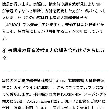
院長が行います。実際に、検査前の超音波所見によりNIPT
が最適ではないと判断し方針を変更した方が
5.9％
いらっし
ゃいました（この内容は日本産婦人科超音波学会
〔JSUOG〕でも発表しています）。安価ではない検査だか
らこそ、採血前にしっかり評価することを大切にしていま
す。
④ 初期精密超音波検査との組み合わせでさらに万
全
当院の初期精密超音波検査は
ISUOG（国際産婦人科超音波
学会）ガイドラインに準拠
し、さらにプラスアルファの項目
まで確認します。使用機器は次世代の3D/4Dイメージングを
備えたGE社「Voluson Expert 22」。3D・4D画像をご覧いた
だけ、写真・動画（USB）・詳細レポートをお渡しします。