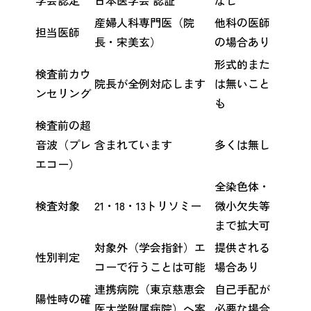
学会認定
日本医学会 認証
なし
産婦人科専門医（院
他科の医師
担当医師
長・宋美玄）
の場合あり
形式的また
検査前カウ
院長が全例対応します
は無いこと
ンセリング
も
検査前の超
音波（プレ
含まれています
多くは無し
エコー）
全染色体・
検査対象
21・18・13トリソミー
微小欠失等
まで拡大可
対象外（学会指針）エ
提供される
性別判定
コーで行うことは可能
場合あり
連携病院（東京慈恵会
自己手配が
陽性時の確
医大学附属病院）へ案
必要な場合