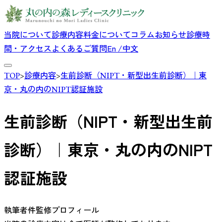
当院について
診療内容
料金について
コラム
お知らせ
診療時
間・アクセス
よくあるご質問
En /中文
TOP
>
診療内容
>
生前診断（NIPT・新型出生前診断）｜東
京・丸の内のNIPT認証施設
生前診断（NIPT・新型出生前
診断）｜東京・丸の内のNIPT
認証施設
執筆者件監修プロフィール