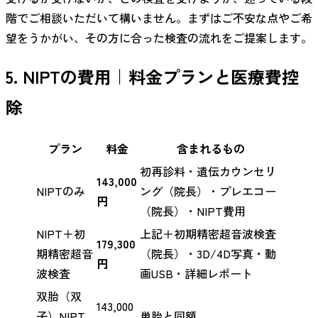
階でご相談いただいて構いません。まずはご不安な点やご希
望をうかがい、その方に合った検査の流れをご提案します。
5. NIPTの費用｜料金プランと医療費控
除
プラン
料金
含まれるもの
初再診料・遺伝カウンセリ
143,000
NIPTのみ
ング（院長）・プレエコー
円
（院長）・NIPT費用
NIPT＋初
上記＋初期精密超音波検査
179,300
期精密超音
（院長）・3D/4D写真・動
円
波検査
画USB・詳細レポート
双胎（双
143,000
子）NIPT
単胎と同額