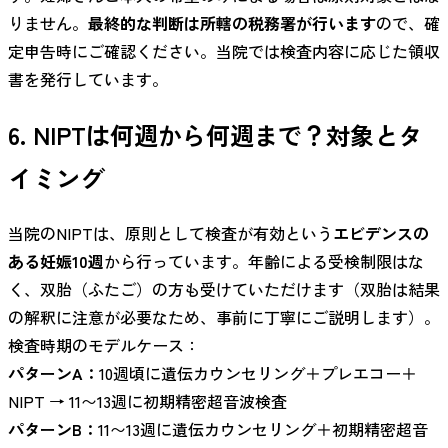
りません。
最終的な判断は所轄の税務署が行います
ので、確
定申告時にご確認ください。当院では検査内容に応じた領収
書を発行しています。
6. NIPTは何週から何週まで？対象とタ
イミング
当院のNIPTは、原則として検査が有効という
エビデンスの
ある妊娠10週
から行っています。年齢による受検制限はな
く、双胎（ふたご）の方も受けていただけます（双胎は結果
の解釈に注意が必要なため、事前に丁寧にご説明します）。
検査時期のモデルケース：
パターンA：
10週頃に遺伝カウンセリング＋プレエコー＋
NIPT → 11〜13週に初期精密超音波検査
パターンB：
11〜13週に遺伝カウンセリング＋初期精密超音