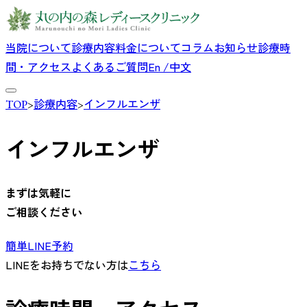
当院について
診療内容
料金について
コラム
お知らせ
診療時
間・アクセス
よくあるご質問
En /中文
TOP
>
診療内容
>
インフルエンザ
インフルエンザ
まずは気軽に
ご相談ください
簡単LINE予約
LINEをお持ちでない方は
こちら