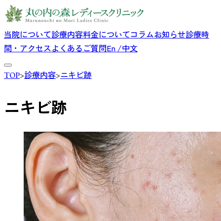
当院について
診療内容
料金について
コラム
お知らせ
診療時
間・アクセス
よくあるご質問
En /中文
TOP
>
診療内容
>
ニキビ跡
ニキビ跡