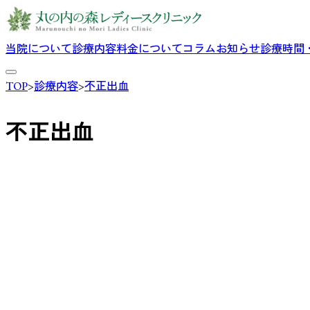
当院について
診療内容
料金について
コラム
お知らせ
診療時間
TOP
>
診療内容
>
不正出血
不正出血