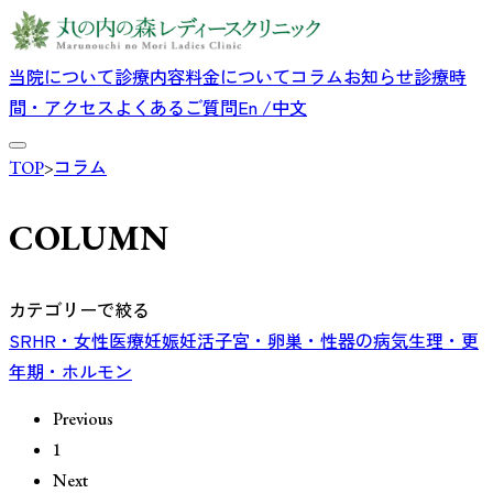
当院について
診療内容
料金について
コラム
お知らせ
診療時
間・アクセス
よくあるご質問
En /中文
TOP
>
コラム
COLUMN
カテゴリーで絞る
SRHR・女性医療
妊娠
妊活
子宮・卵巣・性器の病気
生理・更
年期・ホルモン
Previous
1
Next