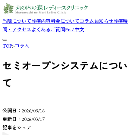
当院について
診療内容
料金について
コラム
お知らせ
診療時
間・アクセス
よくあるご質問
En /中文
TOP
>
コラム
セミオープンシステムについ
て
公開日：
2026/03/16
更新日：
2026/03/17
記事をシェア